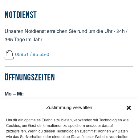
NOTDIENST
Unseren Notdienst erreichen Sie rund um die Uhr - 24h /
365 Tage im Jahr.
05951 / 95 55-0
ÖFFNUNGSZEITEN
Mo – Mi:
07:30 bis 12:30 Uhr +
Zustimmung verwalten
13:30 bis 17:00 Uhr
Um dir ein optimales Erlebnis zu bieten, verwenden wir Technologien wie
Do:
Cookies, um Geräteinformationen zu speichern und/oder darauf
07:30 bis 12:30 Uhr +
zuzugreifen. Wenn du diesen Technologien zustimmst, können wir Daten
wie das Surfverhalten oder eindeutige IDs auf dieser Website verarbeiten.