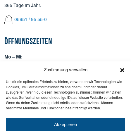
365 Tage im Jahr.
05951 / 95 55-0
ÖFFNUNGSZEITEN
Mo – Mi:
07:30 bis 12:30 Uhr +
Zustimmung verwalten
13:30 bis 17:00 Uhr
Um dir ein optimales Erlebnis zu bieten, verwenden wir Technologien wie
Do:
Cookies, um Geräteinformationen zu speichern und/oder darauf
07:30 bis 12:30 Uhr +
zuzugreifen. Wenn du diesen Technologien zustimmst, können wir Daten
wie das Surfverhalten oder eindeutige IDs auf dieser Website verarbeiten.
13:30 bis 16:30 Uhr
Wenn du deine Zustimmung nicht erteilst oder zurückziehst, können
bestimmte Merkmale und Funktionen beeinträchtigt werden.
Fr:
07:30 bis 13:00 Uhr
Akzeptieren