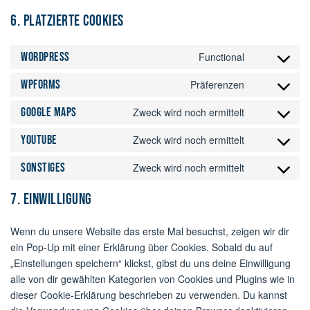
6. Platzierte Cookies
WordPress
Functional
Consent
to
WPForms
Präferenzen
Consent
service
to
wordpress
Google Maps
Zweck wird noch ermittelt
Consent
service
to
wpforms
YouTube
Zweck wird noch ermittelt
Consent
service
to
google-
Sonstiges
Zweck wird noch ermittelt
Consent
service
maps
to
youtube
7. Einwilligung
service
sonstiges
Wenn du unsere Website das erste Mal besuchst, zeigen wir dir
ein Pop-Up mit einer Erklärung über Cookies. Sobald du auf
„Einstellungen speichern“ klickst, gibst du uns deine Einwilligung
alle von dir gewählten Kategorien von Cookies und Plugins wie in
dieser Cookie-Erklärung beschrieben zu verwenden. Du kannst