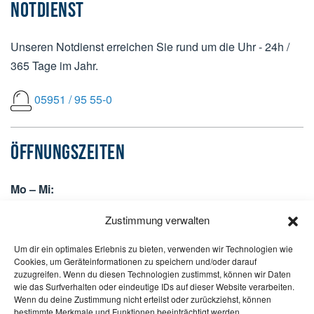
NOTDIENST
Unseren Notdienst erreichen Sie rund um die Uhr - 24h /
365 Tage im Jahr.
05951 / 95 55-0
ÖFFNUNGSZEITEN
Mo – Mi:
07:30 bis 12:30 Uhr +
Zustimmung verwalten
13:30 bis 17:00 Uhr
Um dir ein optimales Erlebnis zu bieten, verwenden wir Technologien wie
Do:
Cookies, um Geräteinformationen zu speichern und/oder darauf
07:30 bis 12:30 Uhr +
zuzugreifen. Wenn du diesen Technologien zustimmst, können wir Daten
wie das Surfverhalten oder eindeutige IDs auf dieser Website verarbeiten.
13:30 bis 16:30 Uhr
Wenn du deine Zustimmung nicht erteilst oder zurückziehst, können
bestimmte Merkmale und Funktionen beeinträchtigt werden.